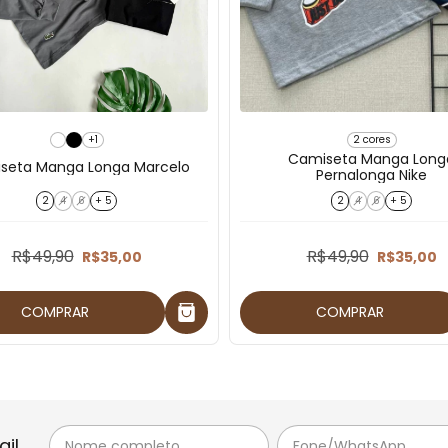
+1
2 cores
Camiseta Manga Long
seta Manga Longa Marcelo
Pernalonga Nike
2
4
6
+ 5
2
4
6
+ 5
R$49,90
R$49,90
R$35,00
R$35,00
COMPRAR
COMPRAR
il