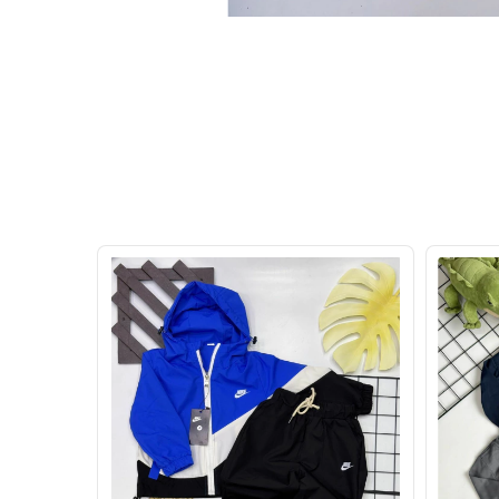
30
%
OFF