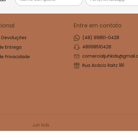
cional
Entre em contato
e Devoluções
(48) 99851-0428
48998510428
 de Entrega
comercialjuhkids@gmail
 de Privacidade
Rua Acácio Raitz 181
Juh kids
 Kids - 47114917000180. Todos os direitos reservados.