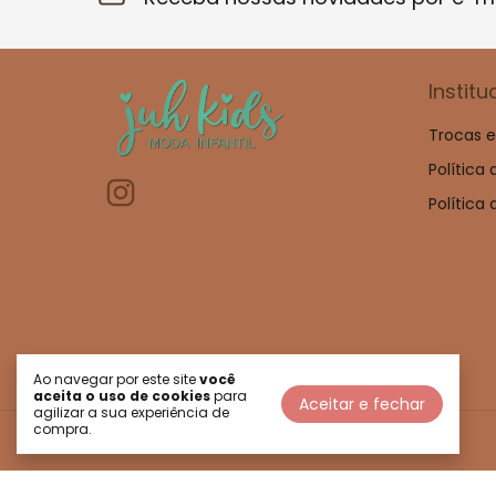
Institu
Trocas 
Política
Política
Ao navegar por este site
você
aceita o uso de cookies
para
Aceitar e fechar
agilizar a sua experiência de
compra.
©2026. Juh