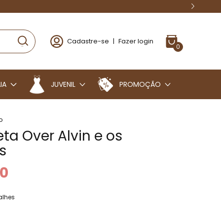
Cadastre-se
|
Fazer login
0
IA
JUVENIL
PROMOÇÃO
o
ta Over Alvin e os
s
90
alhes