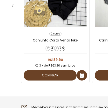
2 cores
 Boss
Conjunto Corta Vento Nike
Cami
2
4
6
+ 5
R$189,90
3
x de
R$63,30
sem juros
COMPRAR
Receba nossas novidades por e-ma