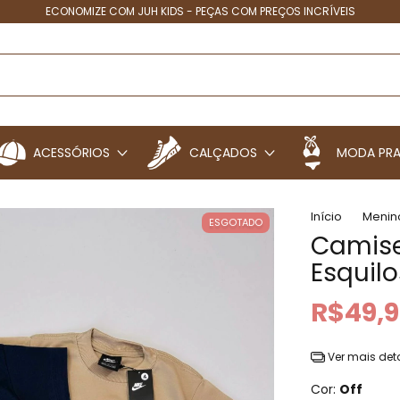
4X SEM JUROS - PARCELINHAS QUE CABEM NO SEU BOLSO
ACESSÓRIOS
CALÇADOS
MODA PRA
Início
Menin
ESGOTADO
Camise
Esquilo
R$49,
Ver mais det
Cor:
Off