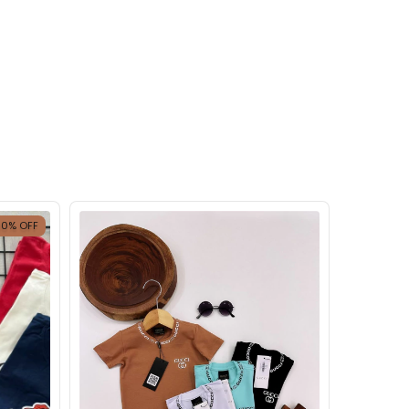
30
%
OFF