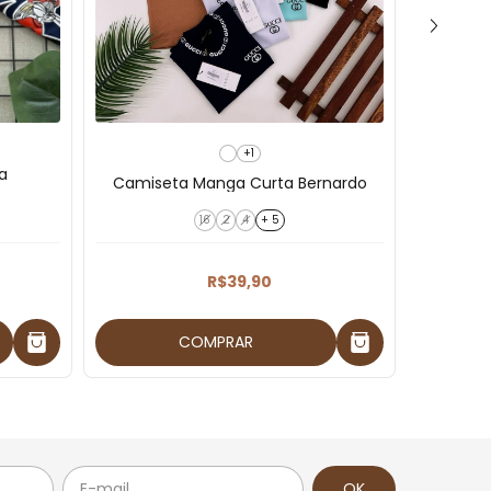
+1
a
Camiseta Manga Curta Bernardo
Camise
16
2
4
+ 5
R$39,90
COMPRAR