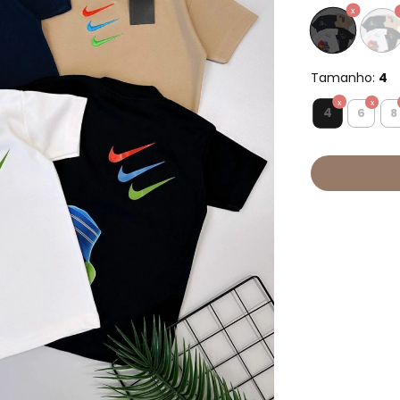
Tamanho:
4
4
6
8