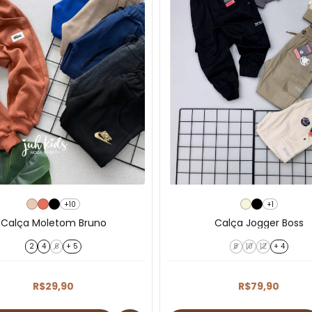
+10
+1
Calça Moletom Bruno
Calça Jogger Boss
2
4
6
+ 5
8
10
12
+ 4
R$29,90
R$79,90