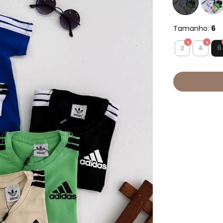
Tamanho:
6
6
2
4