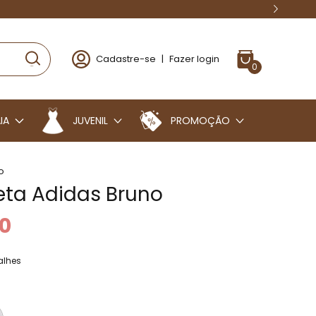
Cadastre-se
|
Fazer login
0
IA
JUVENIL
PROMOÇÃO
o
ta Adidas Bruno
0
alhes