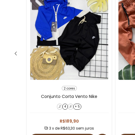
2 cores
arcelo
Conjunto Corta Vento Nike
2
4
6
+ 5
R$189,90
3
x de
R$63,30
sem juros