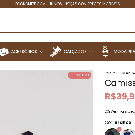
ECONOMIZE COM JUH KIDS - PEÇAS COM PREÇOS INCRÍVEIS
ACESSÓRIOS
CALÇADOS
MODA PRA
Início
Menin
ESGOTADO
Camise
R$39,9
Ver mais det
Cor:
Branco