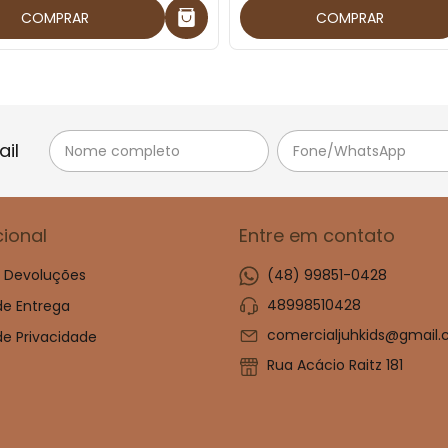
COMPRAR
COMPRAR
il
cional
Entre em contato
e Devoluções
(48) 99851-0428
48998510428
 de Entrega
comercialjuhkids@gmail
 de Privacidade
Rua Acácio Raitz 181