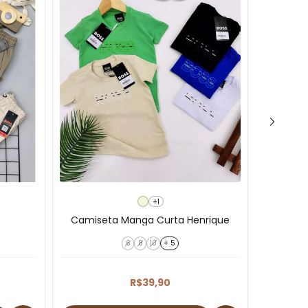
+1
Ca
Camiseta Manga Curta Henrique
6
8
10
+ 5
R$39,90