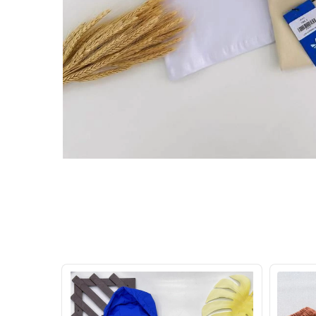
30
%
OFF