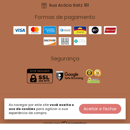
Rua Acácio Raitz 181
Formas de pagamento
Segurança
Juh kids
Ao navegar por este site
você aceita o
Aceitar e fechar
uso de cookies
para agilizar a sua
©2026. Juh Kids - 47114917000180. Todos os direitos reservados.
experiência de compra.