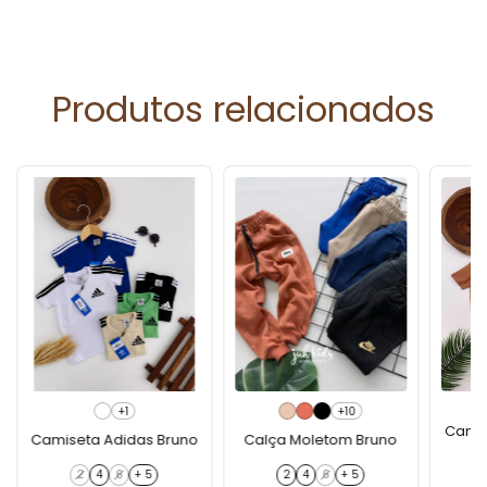
Produtos relacionados
+1
+10
Camis
Camiseta Adidas Bruno
Calça Moletom Bruno
2
4
6
+ 5
2
4
6
+ 5