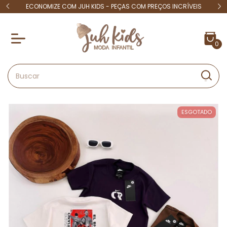
 15
ECONOMIZE COM JUH KIDS - PEÇAS COM PREÇOS INCRÍVEIS
4X S
0
ESGOTADO