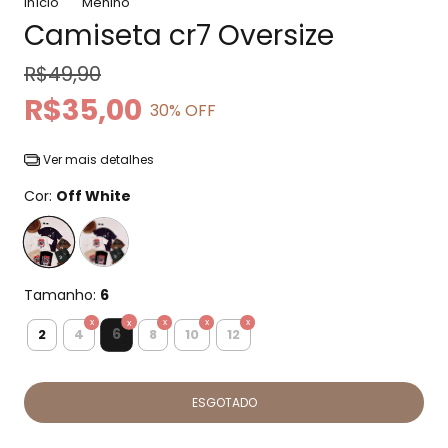
Início
Menino
Camiseta cr7 Oversize
R$49,90
R$35,00
30
% OFF
Ver mais detalhes
Cor:
Off White
Tamanho:
6
6
2
4
8
10
12