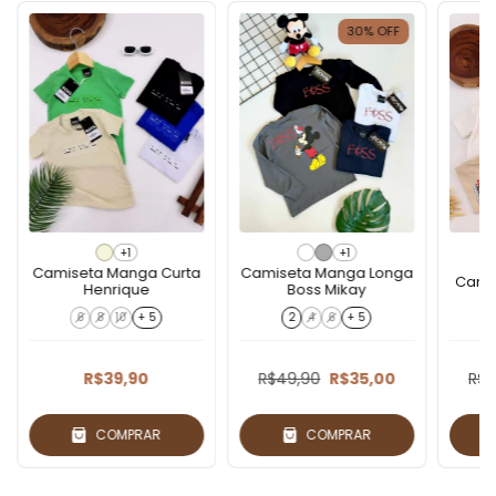
30
%
OFF
+1
+1
Camiseta Manga Curta
Camiseta Manga Longa
Camis
Henrique
Boss Mikay
6
8
10
+ 5
2
4
6
+ 5
R$39,90
R$49,90
R$35,00
R$4
COMPRAR
COMPRAR