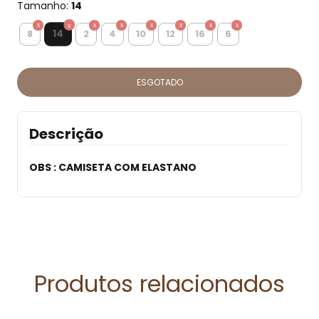
Tamanho:
14
14
8
2
4
10
12
16
6
Descrição
OBS : CAMISETA COM ELASTANO
Produtos relacionados