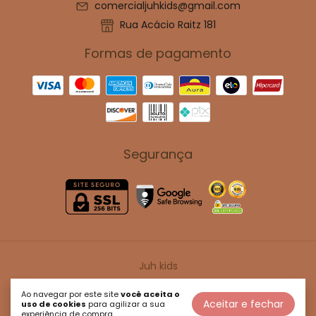
comercialjuhkids@gmail.com
Rua Acácio Raitz 181
Formas de pagamento
Segurança
Juh kids
©2026. Juh Kids - 47114917000180. Todos os direitos reservados.
Ao navegar por este site
você aceita o
Aceitar e fechar
uso de cookies
para agilizar a sua
experiência de compra.