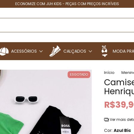
4X SEM JUROS - PARCELINHAS QUE CABEM NO SEU BOLSO
ACESSÓRIOS
CALÇADOS
MODA PRA
Início
Menin
ESGOTADO
Camise
Henriq
R$39,9
Ver mais det
Cor:
Azul Bic