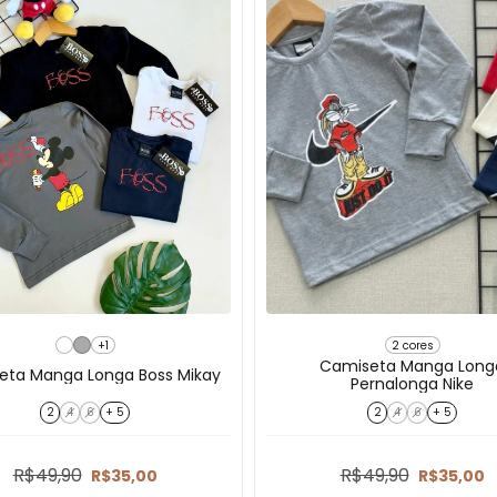
+1
2 cores
Camiseta Manga Long
eta Manga Longa Boss Mikay
Pernalonga Nike
2
4
6
+ 5
2
4
6
+ 5
R$49,90
R$49,90
R$35,00
R$35,00