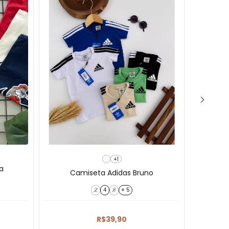
+1
a
Camiseta Adidas Bruno
2
4
6
+ 5
R$39,90