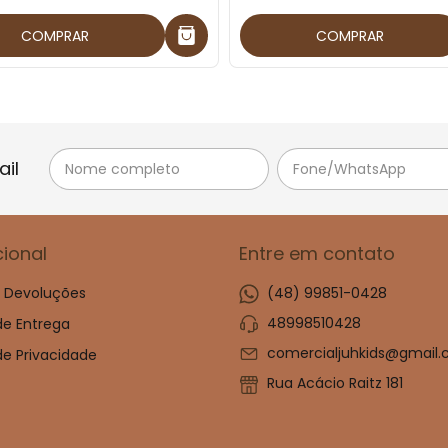
COMPRAR
COMPRAR
il
cional
Entre em contato
e Devoluções
(48) 99851-0428
48998510428
 de Entrega
comercialjuhkids@gmail
 de Privacidade
Rua Acácio Raitz 181