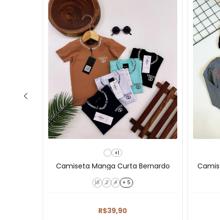
+1
ze
Camiseta Manga Curta Bernardo
Camis
16
2
4
+ 5
R$39,90