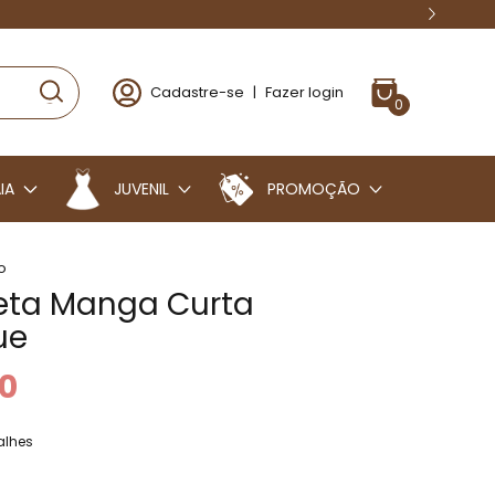
Cadastre-se
|
Fazer login
0
IA
JUVENIL
PROMOÇÃO
o
ta Manga Curta
ue
0
alhes