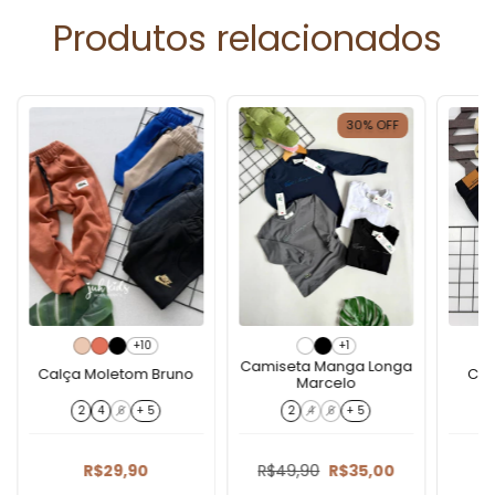
Produtos relacionados
30
%
OFF
+10
+1
Camiseta Manga Longa
Calça Moletom Bruno
Cal
Marcelo
2
4
6
+ 5
2
4
6
+ 5
R$29,90
R$49,90
R$35,00