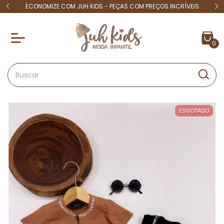
 15
ECONOMIZE COM JUH KIDS - PEÇAS COM PREÇOS INCRÍVEIS
4X S
0
ESGOTADO