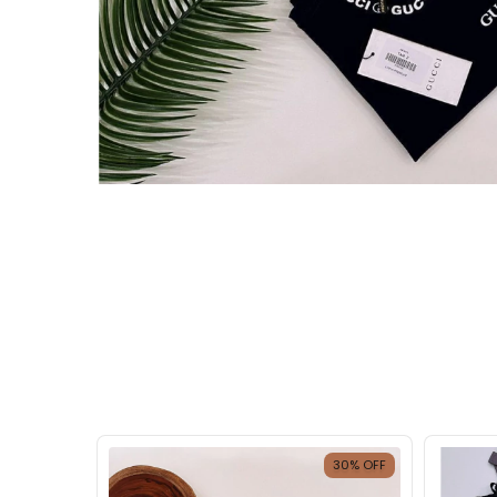
30
%
OFF
30
%
OFF