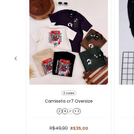
2 cores
arcelo
Camiseta cr7 Oversize
2
4
6
+ 3
R$49,90
R$35,00