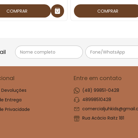
COMPRAR
COMPRAR
il
cional
Entre em contato
e Devoluções
(48) 99851-0428
48998510428
 de Entrega
comercialjuhkids@gmail
 de Privacidade
Rua Acácio Raitz 181