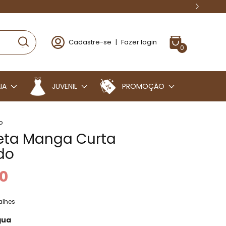
Cadastre-se
|
Fazer login
0
IA
JUVENIL
PROMOÇÃO
o
ta Manga Curta
do
0
alhes
gua