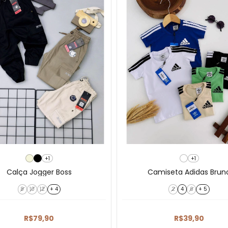
+1
+1
Calça Jogger Boss
Camiseta Adidas Brun
8
10
12
+ 4
2
4
6
+ 5
R$79,90
R$39,90