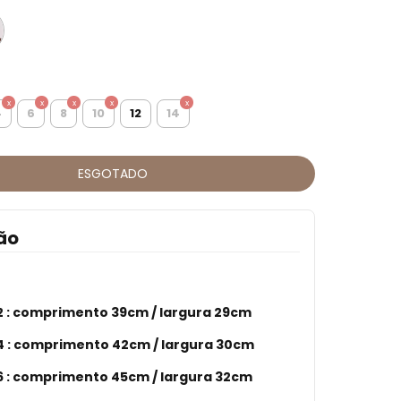
4
6
8
10
12
14
ão
 :
comprimento 39cm / largura 29cm
 :
comprimento 42cm / largura 30cm
 : comprimento 45cm / largura 32cm