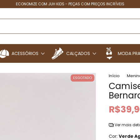
ECONOMIZE COM JUH KIDS - PEÇAS COM PREÇOS INCRÍVEIS
ACESSÓRIOS
CALÇADOS
MODA PRA
Início
Menin
ESGOTADO
Camise
Bernar
R$39,9
Ver mais det
Cor:
Verde A