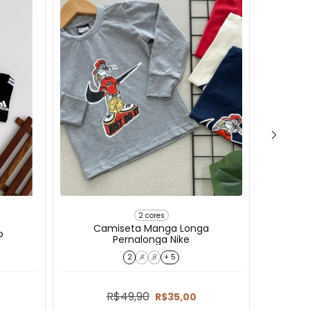
2 cores
Camiseta Manga Longa
o
Pernalonga Nike
2
4
6
+ 5
R$49,90
R$35,00