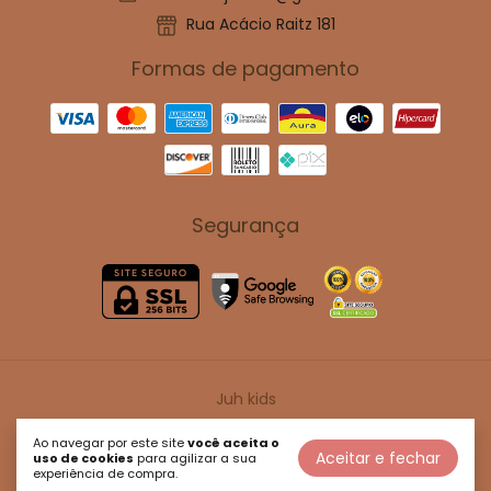
Rua Acácio Raitz 181
Formas de pagamento
Segurança
Juh kids
©2026. Juh Kids - 47114917000180. Todos os direitos reservados.
Ao navegar por este site
você aceita o
Aceitar e fechar
uso de cookies
para agilizar a sua
experiência de compra.