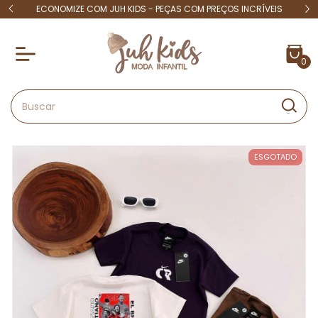
 15
ECONOMIZE COM JUH KIDS - PEÇAS COM PREÇOS INCRÍVEIS
4X S
0
ESGOTADO