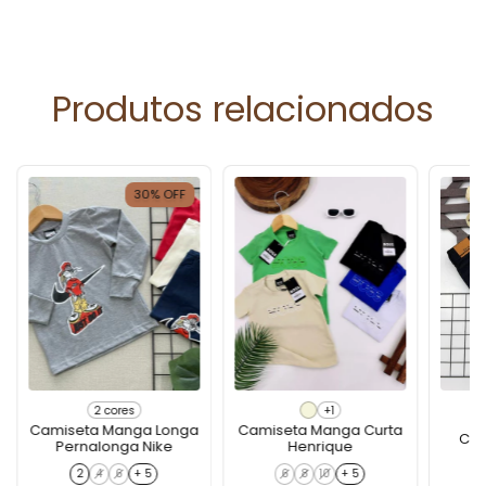
Produtos relacionados
30
%
OFF
2 cores
+1
Camiseta Manga Longa
Camiseta Manga Curta
Cal
Pernalonga Nike
Henrique
2
4
6
+ 5
6
8
10
+ 5