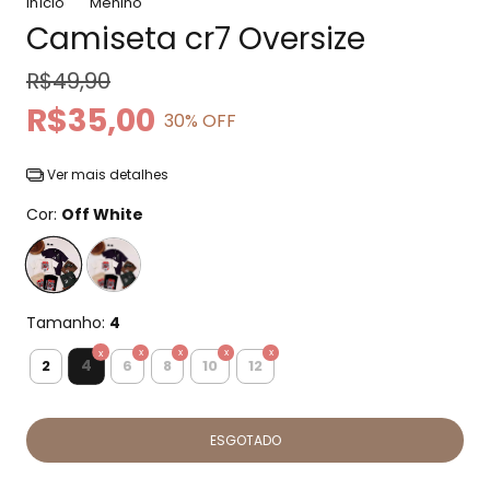
Início
Menino
Camiseta cr7 Oversize
R$49,90
R$35,00
30
% OFF
Ver mais detalhes
Cor:
Off White
Tamanho:
4
4
2
6
8
10
12