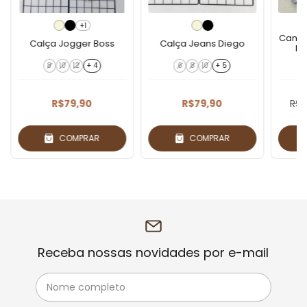
+1
Camis
Calça Jogger Boss
Calça Jeans Diego
Pe
8
10
12
+ 4
6
8
10
+ 5
R$79,90
R$79,90
R$4
COMPRAR
COMPRAR
Receba nossas novidades por e-mail