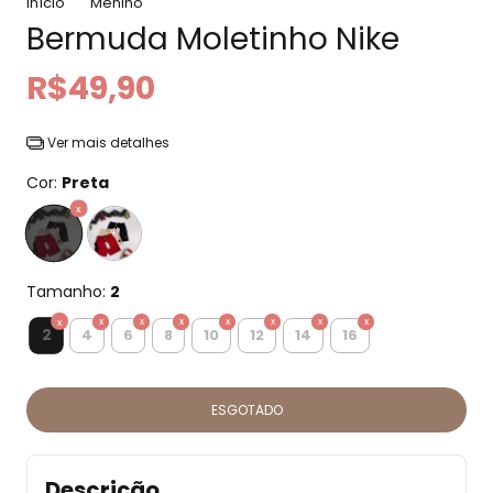
Início
Menino
Bermuda Moletinho Nike
R$49,90
Ver mais detalhes
Cor:
Preta
Tamanho:
2
2
4
6
8
10
12
14
16
Descrição