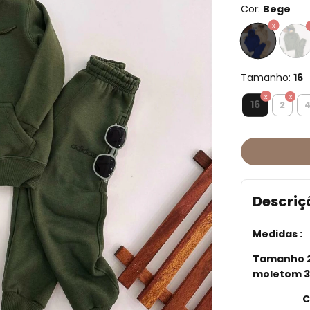
Cor:
Bege
Tamanho:
16
16
2
Descriç
Medidas :
Tamanho 2
moletom 
Comprime