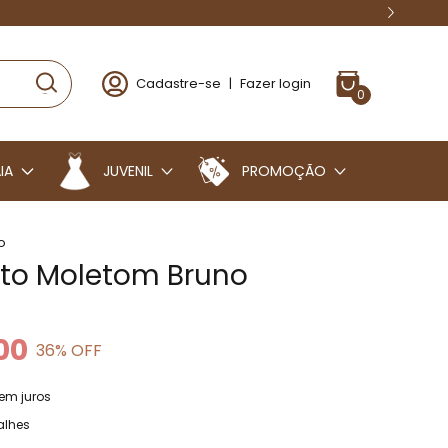
Cadastre-se
|
Fazer login
0
IA
JUVENIL
PROMOÇÃO
o
to Moletom Bruno
00
36
% OFF
em juros
alhes