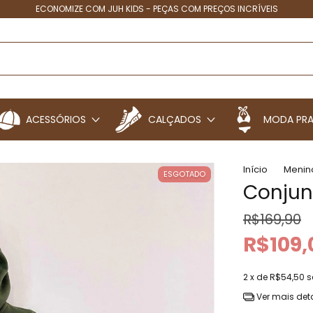
ECONOMIZE COM JUH KIDS - PEÇAS COM PREÇOS INCRÍVEIS
ACESSÓRIOS
CALÇADOS
MODA PRA
Início
Menin
ESGOTADO
Conjun
R$169,90
R$109,
2
x de
R$54,50
s
Ver mais det