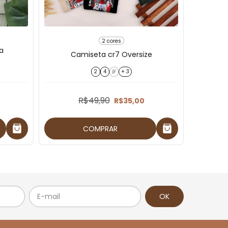
2 cores
a
Camiseta cr7 Oversize
Ca
2
4
6
+ 3
R$49,90
R$35,00
COMPRAR