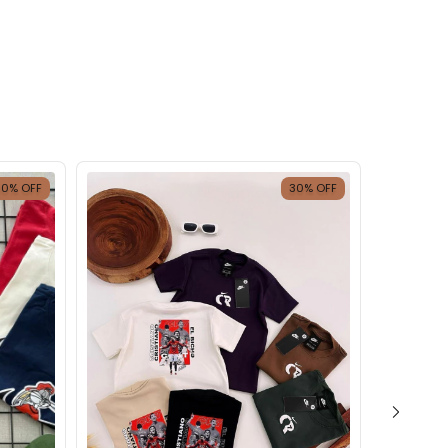
30
%
OFF
30
%
OFF