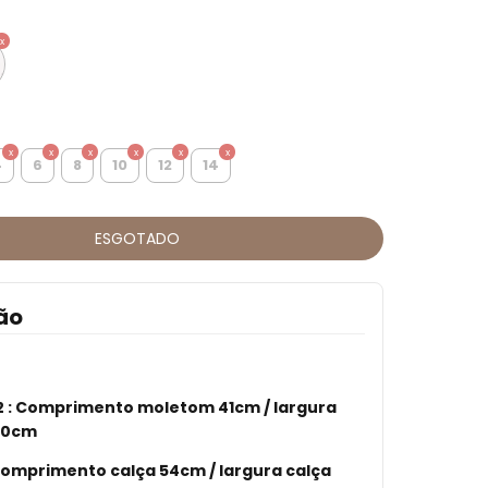
4
6
8
10
12
14
ão
 :
Comprimento moletom 41cm / largura
30cm
nto calça 54cm / largura calça