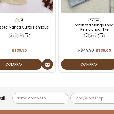
+1
2 cores
Camiseta Manga Long
seta Manga Curta Henrique
Pernalonga Nike
6
8
10
+ 5
2
4
6
+ 5
R$49,90
R$39,90
R$35,00
COMPRAR
COMPRAR
il