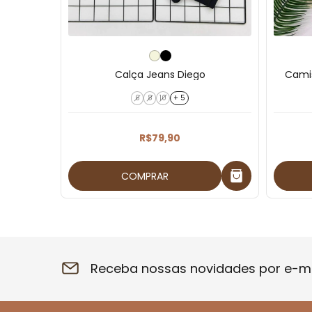
ss Mikay
Calça Jeans Diego
Cami
6
8
10
+ 5
R$79,90
COMPRAR
Receba nossas novidades por e-ma