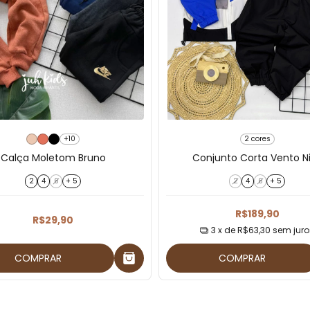
+10
2 cores
Calça Moletom Bruno
Conjunto Corta Vento N
2
4
6
+ 5
2
4
6
+ 5
R$189,90
R$29,90
3
x de
R$63,30
sem juro
COMPRAR
COMPRAR