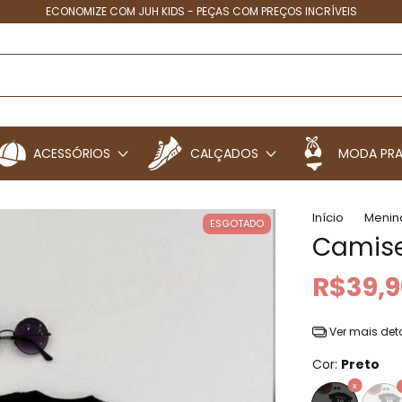
4X SEM JUROS - PARCELIN
ACESSÓRIOS
CALÇADOS
MODA PRA
Início
Menin
ESGOTADO
Camise
R$39,9
Ver mais det
Cor:
Preto