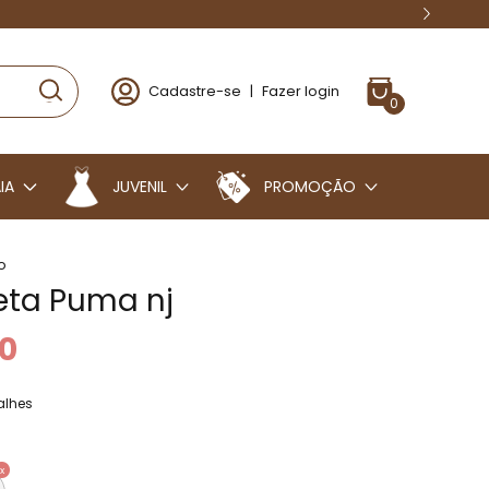
HAS QUE CABEM NO SEU BOLSO
Cadastre-se
|
Fazer login
0
IA
JUVENIL
PROMOÇÃO
o
ta Puma nj
0
alhes