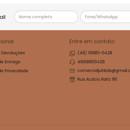
il
cional
Entre em contato
e Devoluções
(48) 99851-0428
48998510428
 de Entrega
comercialjuhkids@gmail
 de Privacidade
Rua Acácio Raitz 181