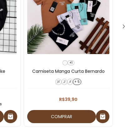
+1
Ca
ike
Camiseta Manga Curta Bernardo
16
2
4
+ 5
R$39,90
s
COMPRAR