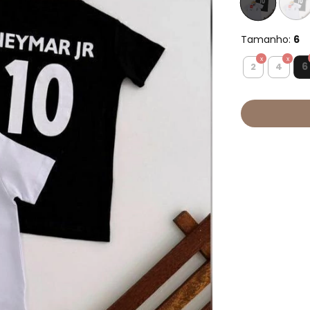
Tamanho:
6
6
2
4