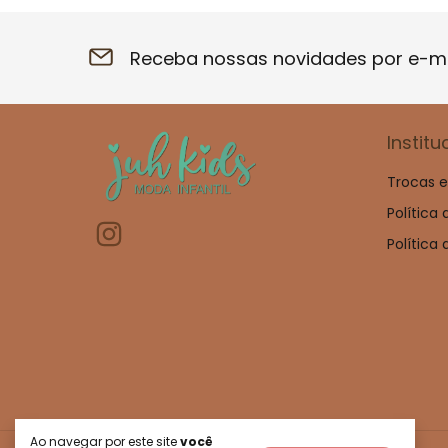
Receba nossas novidades por e-ma
Institu
Trocas 
Política
Política
Ao navegar por este site
você