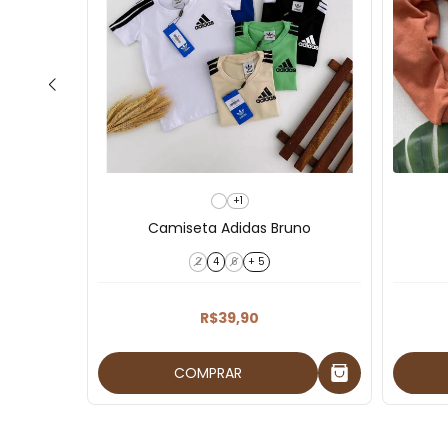
+1
Camiseta Adidas Bruno
2
4
6
+ 5
R$39,90
COMPRAR