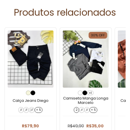
Produtos relacionados
30
%
OFF
+1
Camiseta Manga Longa
Calça Jeans Diego
Calç
Marcelo
6
8
10
+ 5
2
4
6
+ 5
R$79,90
R$49,90
R$35,00