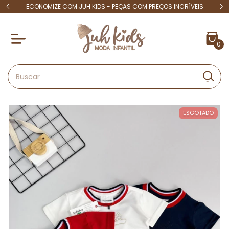
 15
ECONOMIZE COM JUH KIDS - PEÇAS COM PREÇOS INCRÍVEIS
4X S
0
ESGOTADO