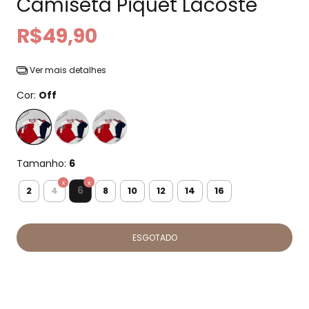
Camiseta Piquet Lacoste
R$49,90
Ver mais detalhes
Cor:
Off
Tamanho:
6
6
2
4
8
10
12
14
16