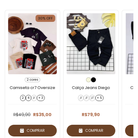
30
%
OFF
2 cores
Camiseta cr7 Oversize
Calça Jeans Diego
Cal
2
4
6
+ 3
6
8
10
+ 5
R$49,90
R$35,00
R$79,90
COMPRAR
COMPRAR