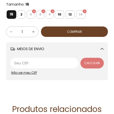
Tamanho:
16
16
2
4
6
8
10
12
14
MEIOS DE ENVIO
Alterar CEP
CALCULAR
Não sei meu CEP
Produtos relacionados