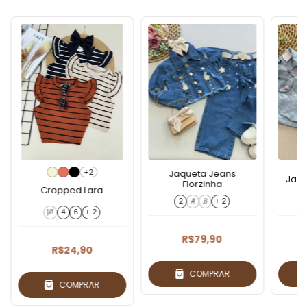
+2
Jaqueta Jeans
Jaqu
Florzinha
Cropped Lara
2
4
6
+ 2
10
4
6
+ 2
R$79,90
R$24,90
COMPRAR
COMPRAR