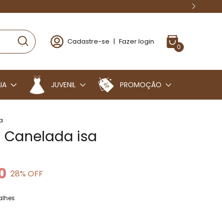
Cadastre-se
|
Fazer login
0
IA
JUVENIL
PROMOÇÃO
a
 Canelada isa
0
28
% OFF
alhes