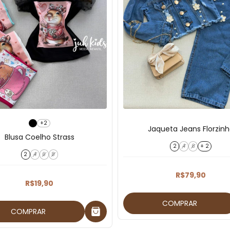
+2
Jaqueta Jeans Florzin
Blusa Coelho Strass
2
4
6
+ 2
2
4
6
8
R$79,90
R$19,90
COMPRAR
COMPRAR