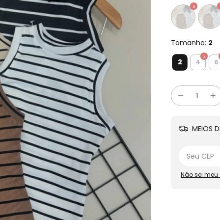
Tamanho:
2
2
4
6
MEIOS D
Não sei meu