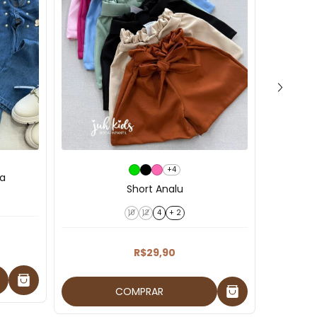
+4
ha
Short Analu
Blu
10
12
4
+ 2
R$29,90
COMPRAR