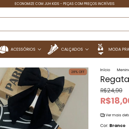
ECONOMIZE COM JUH KIDS - PEÇAS COM PREÇOS INCRÍVEIS
ACESSÓRIOS
CALÇADOS
MODA PRA
Início
Menin
28
%
OFF
Regata
R$24,90
R$18,0
Ver mais det
Cor:
Branco