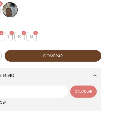
8
10
12
E ENVIO
Alterar CEP
CALCULAR
 CEP