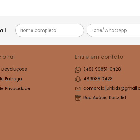
il
cional
Entre em contato
e Devoluções
(48) 99851-0428
48998510428
 de Entrega
comercialjuhkids@gmail
 de Privacidade
Rua Acácio Raitz 181