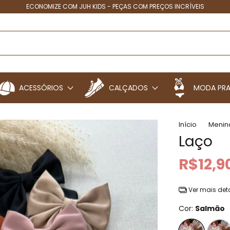
ECONOMIZE COM JUH KIDS - PEÇAS COM PREÇOS INCRÍVEIS
ACESSÓRIOS
CALÇADOS
MODA PRA
Início
Menin
Laço
R$12,9
Ver mais det
Cor:
Salmão