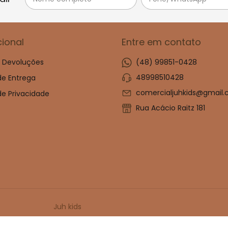
cional
Entre em contato
e Devoluções
(48) 99851-0428
48998510428
 de Entrega
comercialjuhkids@gmail
 de Privacidade
Rua Acácio Raitz 181
Juh kids
 Kids - 47114917000180. Todos os direitos reservados.