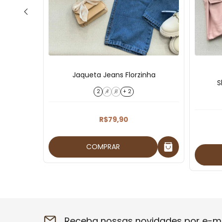
Jaqueta Jeans Florzinha
S
2
4
6
+ 2
R$79,90
COMPRAR
Receba nossas novidades por e-ma