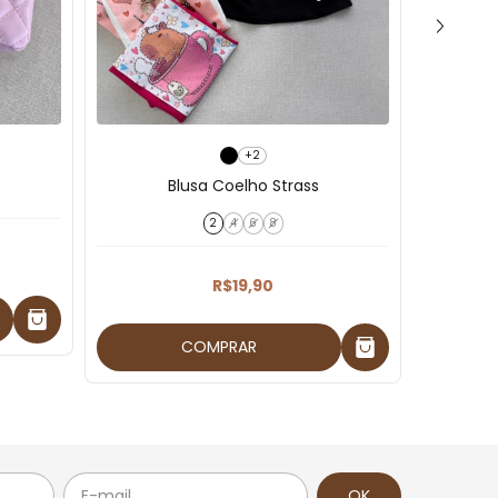
+2
Blusa Coelho Strass
2
4
6
8
R$19,90
COMPRAR