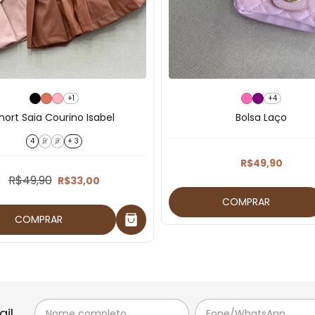
+1
+4
hort Saia Courino Isabel
Bolsa Laço
4
6
8
+ 3
R$49,90
R$49,90
R$33,00
COMPRAR
COMPRAR
il