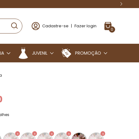
Cadastre-se
|
Fazer login
0
IA
JUVENIL
PROMOÇÃO
a
0
alhes