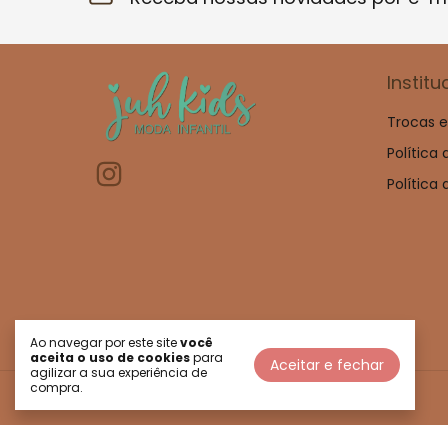
Institu
Trocas 
Política
Política
Ao navegar por este site
você
aceita o uso de cookies
para
Aceitar e fechar
agilizar a sua experiência de
compra.
©2026. Juh