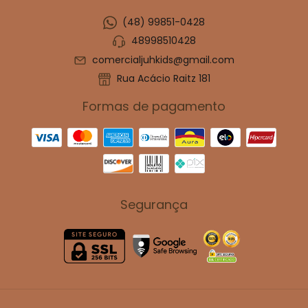
(48) 99851-0428
48998510428
comercialjuhkids@gmail.com
Rua Acácio Raitz 181
Formas de pagamento
Segurança