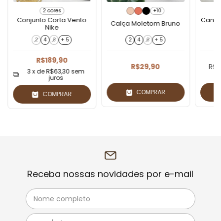
2 cores
+10
Conjunto Corta Vento
Camis
Calça Moletom Bruno
Nike
2
4
6
+ 5
2
4
6
+ 5
R$189,90
R$29,90
R$4
3
x de
R$63,30
sem
juros
COMPRAR
COMPRAR
Receba nossas novidades por e-mail