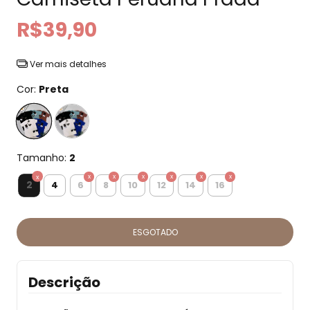
R$39,90
Ver mais detalhes
Cor:
Preta
Tamanho:
2
2
4
6
8
10
12
14
16
Descrição