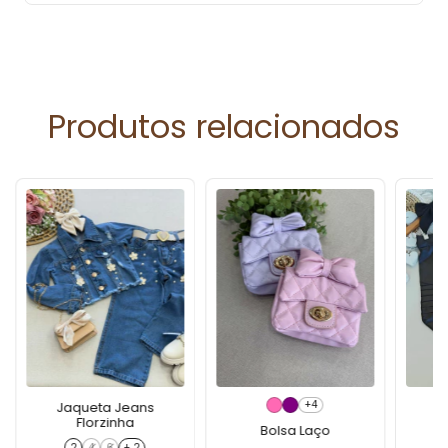
Produtos relacionados
+4
Jaqueta Jeans
Florzinha
C
Bolsa Laço
2
4
6
+ 2