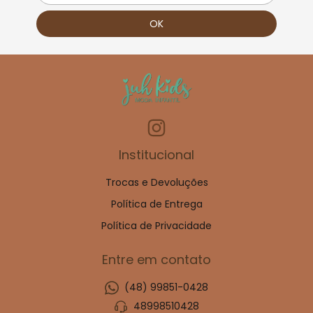
Institucional
Trocas e Devoluções
Política de Entrega
Política de Privacidade
Entre em contato
(48) 99851-0428
48998510428