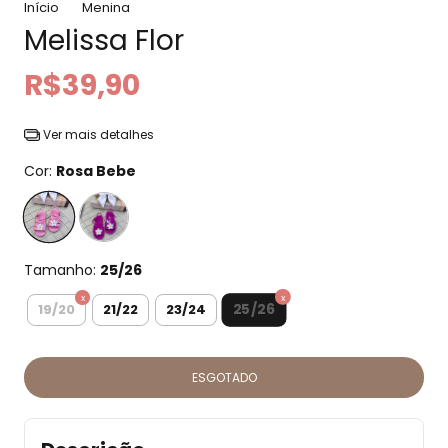
Início
Menina
Melissa Flor
R$39,90
Ver mais detalhes
Cor:
Rosa Bebe
Tamanho:
25/26
25/26
19/20
21/22
23/24