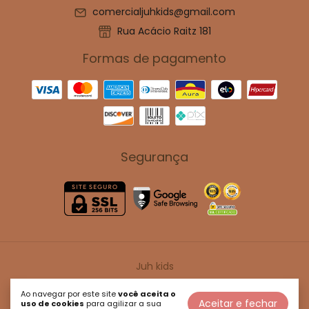
comercialjuhkids@gmail.com
Rua Acácio Raitz 181
Formas de pagamento
Segurança
Juh kids
©2026. Juh Kids - 47114917000180. Todos os direitos reservados.
Ao navegar por este site
você aceita o
Aceitar e fechar
uso de cookies
para agilizar a sua