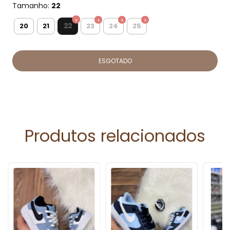
Tamanho:
22
22
20
21
23
24
25
Produtos relacionados