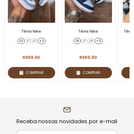
Tênis Nike
Tênis Nike
Têni
20
21
22
+ 3
26
27
28
+ 5
R$59,90
R$59,90
COMPRAR
COMPRAR
Receba nossas novidades por e-mail