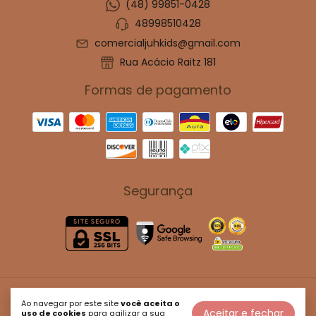
(48) 99851-0428
48998510428
comercialjuhkids@gmail.com
Rua Acácio Raitz 181
Formas de pagamento
Segurança
Juh kids
Ao navegar por este site
você aceita o
Aceitar e fechar
uso de cookies
para agilizar a sua