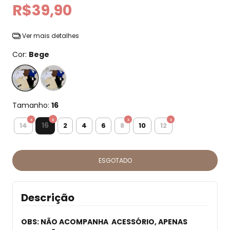
R$39,90
Ver mais detalhes
Cor:
Bege
Tamanho:
16
16
14
2
4
6
8
10
12
Descrição
OBS: NÃO ACOMPANHA ACESSÓRIO, APENAS