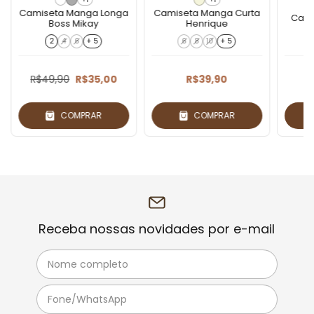
Camiseta Manga Longa
Camiseta Manga Curta
Calç
Boss Mikay
Henrique
2
4
6
+ 5
6
8
10
+ 5
R$49,90
R$35,00
R$39,90
COMPRAR
COMPRAR
Receba nossas novidades por e-mail