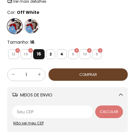
Ver mais detalhes
Cor:
Off White
Tamanho:
16
16
12
14
2
4
6
10
8
MEIOS DE ENVIO
Alterar CEP
CALCULAR
Não sei meu CEP