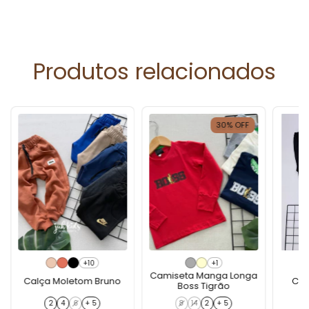
Produtos relacionados
30
%
OFF
+10
+1
Camiseta Manga Longa
Calça Moletom Bruno
Cal
Boss Tigrão
2
4
6
+ 5
8
14
2
+ 5