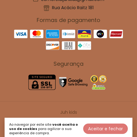
Rua Acácio Raitz 181
Formas de pagamento
Segurança
Juh kids
©2026. Juh Kids - 47114917000180. Todos os direitos reservados.
Ao navegar por este site
você aceita o
Aceitar e fechar
uso de cookies
para agilizar a sua
experiência de compra.