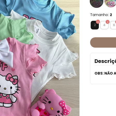
Tamanho:
2
2
4
6
Descriç
OBS: NÃO 