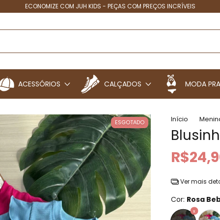
ECONOMIZE COM JUH KIDS - PEÇAS COM PREÇOS INCRÍVEIS
ACESSÓRIOS
CALÇADOS
MODA PRA
Início
Menin
ESGOTADO
Blusinh
R$24,9
Ver mais det
Cor:
Rosa Be