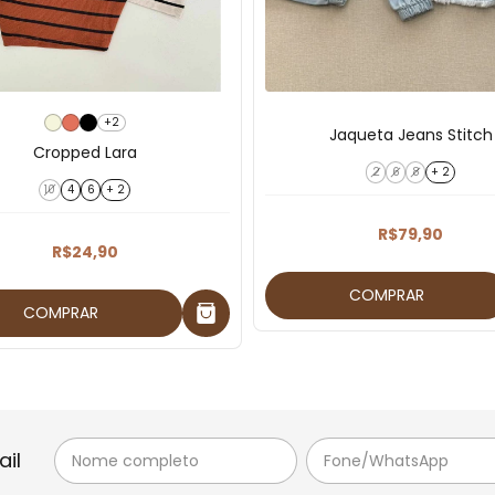
+2
Jaqueta Jeans Stitch
Cropped Lara
2
6
8
+ 2
10
4
6
+ 2
R$79,90
R$24,90
COMPRAR
COMPRAR
il