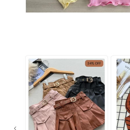
28
%
OFF
34
%
OFF