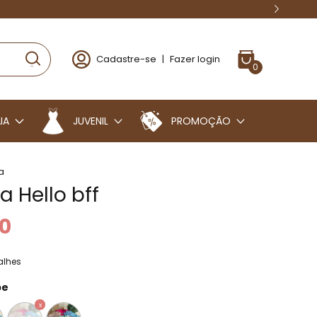
Cadastre-se
|
Fazer login
0
IA
JUVENIL
PROMOÇÃO
a
a Hello bff
0
alhes
be