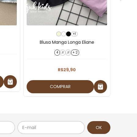
+1
Blusa Manga Longa Eliane
4
6
8
+ 2
R$29,90
COMPRAR