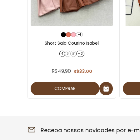
+1
a
Short Saia Courino Isabel
4
6
8
+ 3
R$49,90
R$33,00
COMPRAR
Receba nossas novidades por e-ma