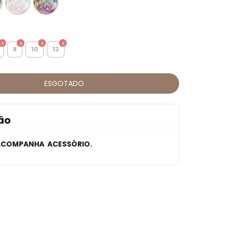
8
10
12
ão
ACOMPANHA ACESSÓRIO.