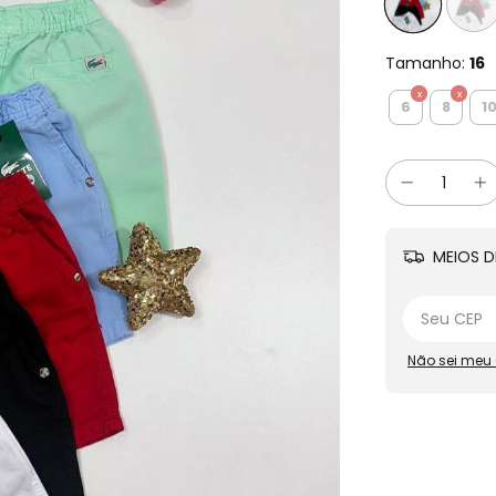
Tamanho:
16
6
8
1
MEIOS D
Não sei meu