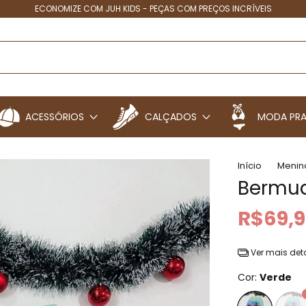
ECONOMIZE COM JUH KIDS - PEÇAS COM PREÇOS INCRÍVEIS
ACESSÓRIOS
CALÇADOS
MODA PRA
Início
Menin
Bermud
R$69,
Ver mais det
Cor:
Verde