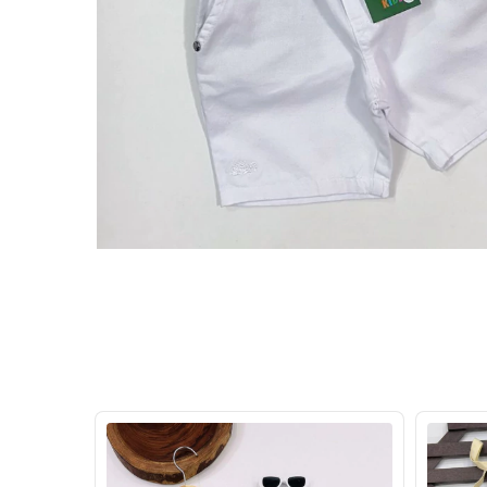
30
%
OFF