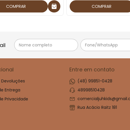
COMPRAR
COMPRAR
il
cional
Entre em contato
e Devoluções
(48) 99851-0428
48998510428
 de Entrega
comercialjuhkids@gmail
 de Privacidade
Rua Acácio Raitz 181