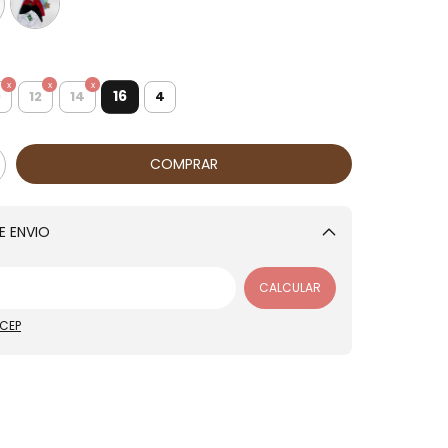
16
0
12
14
4
E ENVIO
Alterar CEP
CALCULAR
 CEP