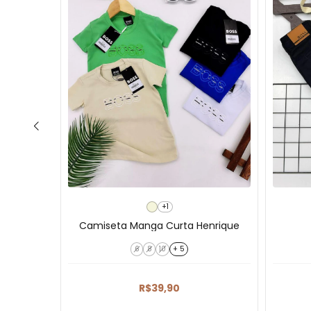
+1
 Boss
Camiseta Manga Curta Henrique
6
8
10
+ 5
R$39,90