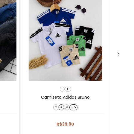
+1
Camiseta Adidas Bruno
C
2
4
6
+ 5
R$39,90