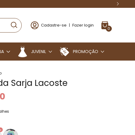
Cadastre-se
|
Fazer login
0
IA
JUVENIL
PROMOÇÃO
o
a Sarja Lacoste
90
alhes