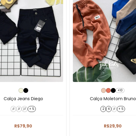
+10
Calça Jeans Diego
Calça Moletom Bruno
6
8
10
+ 5
2
4
6
+ 5
R$79,90
R$29,90